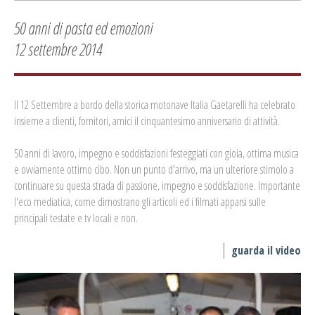
50 anni di pasta ed emozioni
12 settembre 2014
Il 12 Settembre a bordo della storica motonave Italia Gaetarelli ha celebrato
insieme a clienti, fornitori, amici il cinquantesimo anniversario di attività.
50 anni di lavoro, impegno e soddisfazioni festeggiati con gioia, ottima musica
e ovviamente ottimo cibo. Non un punto d'arrivo, ma un ulteriore stimolo a
continuare su questa strada di passione, impegno e soddisfazione. Importante
l'eco mediatica, come dimostrano gli articoli ed i filmati apparsi sulle
principali testate e tv locali e non.
guarda il video