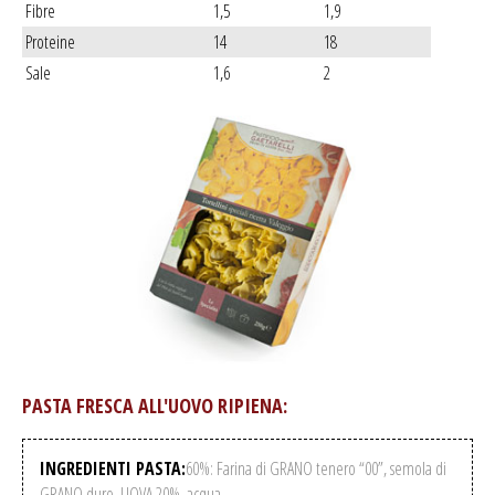
Fibre
1,5
1,9
Proteine
14
18
Sale
1,6
2
PASTA FRESCA ALL'UOVO RIPIENA:
INGREDIENTI PASTA:
60%: Farina di GRANO tenero “00”, semola di
GRANO duro, UOVA 20%, acqua.