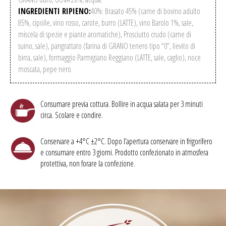
INGREDIENTI RIPIENO:
40%: Brasato 45% (carne di bovino adulto
85%, cipolle, vino rosso, carote, burro (LATTE), vino Barolo 1%, sale,
miscela di spezie e piante aromatiche), Prosciutto crudo (carne di
suino, sale), pangrattato (farina di GRANO tenero tipo “0”, lievito di
birra, sale), formaggio Parmigiano Reggiano (LATTE, sale, caglio), noce
moscata, pepe nero.
Consumare previa cottura. Bollire in acqua salata per 3 minuti
circa. Scolare e condire.
Conservare a +4°C ±2°C. Dopo l’apertura conservare in frigorifero
e consumare entro 3 giorni. Prodotto confezionato in atmosfera
protettiva, non forare la confezione.