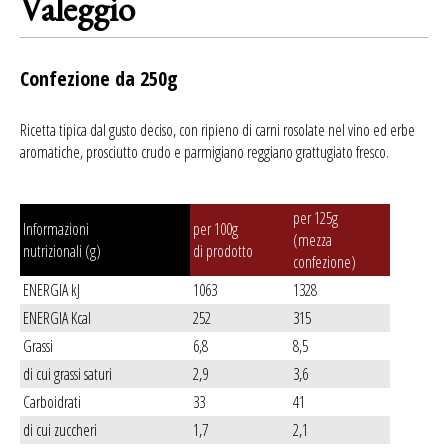
Valeggio
Confezione da 250g
Ricetta tipica dal gusto deciso, con ripieno di carni rosolate nel vino ed erbe
aromatiche, prosciutto crudo e parmigiano reggiano grattugiato fresco.
per 125g
Informazioni
per 100g
(mezza
nutrizionali (g)
di prodotto
confezione)
ENERGIA kJ
1063
1328
ENERGIA Kcal
252
315
Grassi
6,8
8,5
di cui grassi saturi
2,9
3,6
Carboidrati
33
41
di cui zuccheri
1,7
2,1