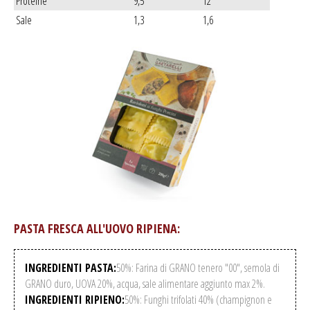
Proteine
9,5
12
Sale
1,3
1,6
PASTA FRESCA ALL'UOVO RIPIENA:
INGREDIENTI PASTA:
50%: Farina di GRANO tenero "00", semola di
GRANO duro, UOVA 20%, acqua, sale alimentare aggiunto max 2%.
INGREDIENTI RIPIENO:
50%: Funghi trifolati 40% (champignon e