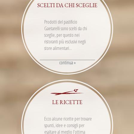
SCELTI DA CHI SCEGLIE
Prodotti del pastificio
Gaetarelli sono scelti da chi
sceglie, per questo nei
ristoranti più esclusivi negli
store alimentari...
continua »
LE RICETTE
Ecco alcune ricette per trovare
spunti, idee e consigli per
esaltare al meglio l'ottima