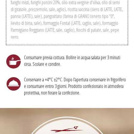
funghi misti, funghi porcini 20%, olio extra vergine d'oliva, olio di semi
di girasole, prezzemolo, sale, aglio), ricotta vaccina (siero di LATTE, LATTE,
panna (LATTE), sale), pangrattato (farina di GRANO tenero tipo "0",
lievito di birra, sale), formaggio Fontal (LATTE, caglio, sale), formaggio
Parmigiano Reggiano (LATTE, sale, caglio), fiocchi di patate, sale, pepe
nero.
Consumare previa cottura. Bollire in acqua salata per 3 minuti
circa. Scolare e condire.
Conservare a +4°C ±2°C. Dopo l’apertura conservare in frigorifero
e consumare entro 3 giorni. Prodotto confezionato in atmosfera
protettiva, non forare la confezione.