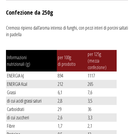
Confezione da 250g
Cremoso ripieno dall’aroma intenso di funghi, con pezzi interi di porcini saltati
in padella
per 125g
Informazioni
per 100g
(mezza
nutrizionali (g)
di prodotto
confezione)
ENERGIA kJ
894
1117
ENERGIA Kcal
212
265
Grassi
6,1
7,6
di cui acidi grassi saturi
2,8
3,5
Carboidrati
29
36
di cui zuccheri
2,6
3,3
Fibre
1,7
2,1