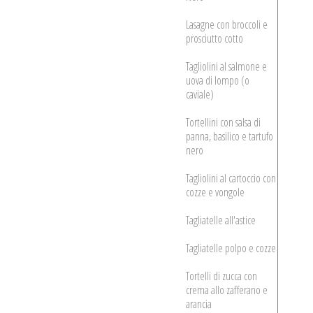
Lasagne con broccoli e
prosciutto cotto
Tagliolini al salmone e
uova di lompo (o
caviale)
Tortellini con salsa di
panna, basilico e tartufo
nero
Tagliolini al cartoccio con
cozze e vongole
Tagliatelle all'astice
Tagliatelle polpo e cozze
Tortelli di zucca con
crema allo zafferano e
arancia