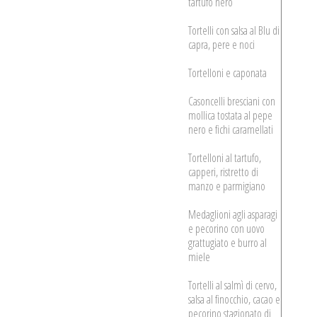
tartufo nero
Tortelli con salsa al Blu di
capra, pere e noci
Tortelloni e caponata
Casoncelli bresciani con
mollica tostata al pepe
nero e fichi caramellati
Tortelloni al tartufo,
capperi, ristretto di
manzo e parmigiano
Medaglioni agli asparagi
e pecorino con uovo
grattugiato e burro al
miele
Tortelli al salmì di cervo,
salsa al finocchio, cacao e
pecorino stagionato di