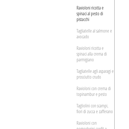
Ravioloni ricotta e
spinaci al pesto di
pistacchi
Tagliatelle al salmone e
avocado
Ravioloni ricotta e
spinaci alla crema di
parmigiano
Tagliatelle agli asparagi e
prosciutto crudo
Ravioloni con crema di
topinambur e pesto
Tagliolini con scampi,
fiori di zucca e zafferano
Ravioloni con
pomodorini confit e