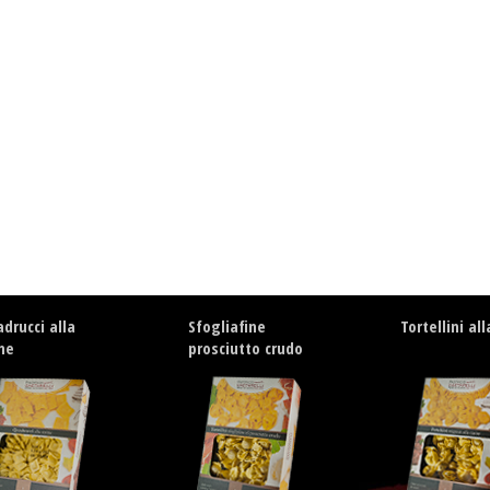
drucci alla
Sfogliafine
Tortellini al
ne
prosciutto crudo