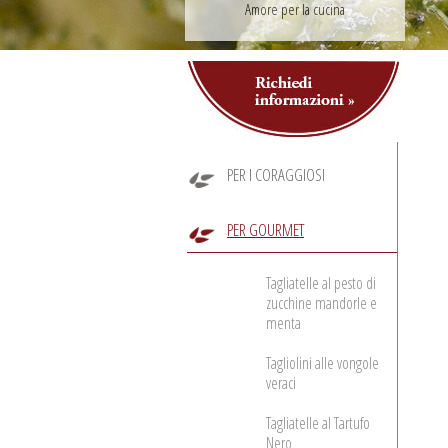
Amore per la cucina
PER I CORAGGIOSI
PER GOURMET
Tagliatelle al pesto di
zucchine mandorle e
menta
Tagliolini alle vongole
veraci
Tagliatelle al Tartufo
Nero