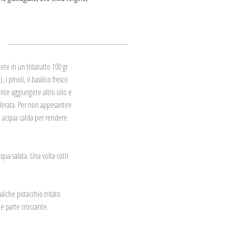
te in un tritatutto 100 gr
i pinoli, il basilico fresco
ente aggiungete altro olio e
iderata. Per non appesantire
 acqua calda per rendere
ua salata. Una volta cotti
lche pistacchio tritato
le parte croccante.