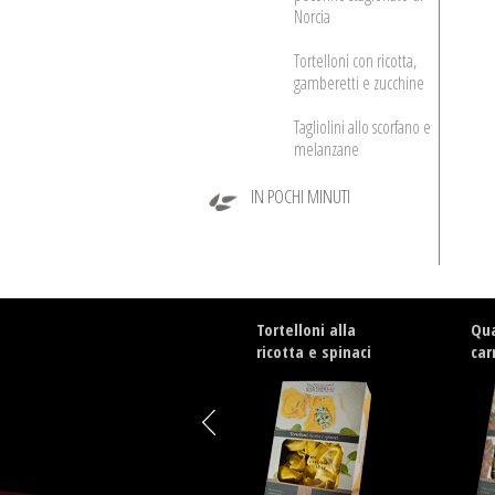
Norcia
Tortelloni con ricotta,
gamberetti e zucchine
Tagliolini allo scorfano e
melanzane
IN POCHI MINUTI
Tortelloni alla
Qua
ricotta e spinaci
car