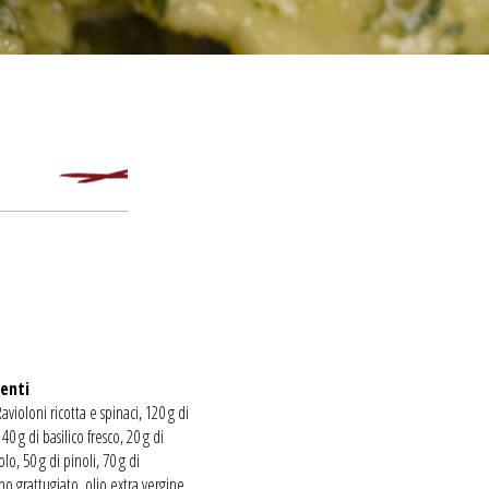
enti
Ravioloni ricotta e spinaci, 120 g di
 40 g di basilico fresco, 20 g di
o, 50 g di pinoli, 70 g di
o grattugiato, olio extra vergine,