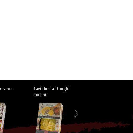
la carne
Ravioloni ai funghi
Medaglioni agli
porcini
asparagi e
pecorino