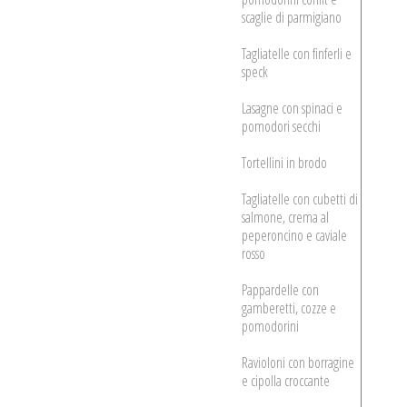
scaglie di parmigiano
Tagliatelle con finferli e
speck
Lasagne con spinaci e
pomodori secchi
Tortellini in brodo
Tagliatelle con cubetti di
salmone, crema al
peperoncino e caviale
rosso
Pappardelle con
gamberetti, cozze e
pomodorini
Ravioloni con borragine
e cipolla croccante