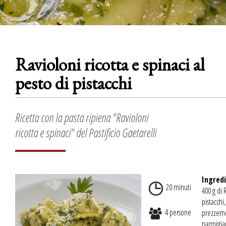
Ravioloni ricotta e spinaci al
pesto di pistacchi
Ricetta con la pasta ripiena "Ravioloni
ricotta e spinaci" del Pastificio Gaetarelli
Ingredi
20 minuti
400 g di 
pistacchi,
4 persone
prezzemol
parmigian