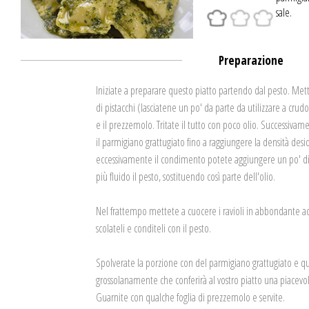
sale.
Preparazione
Iniziate a preparare questo piatto partendo dal pesto. Mette
di pistacchi (lasciatene un po' da parte da utilizzare a crudo), 
e il prezzemolo. Tritate il tutto con poco olio. Successivam
il parmigiano grattugiato fino a raggiungere la densità des
eccessivamente il condimento potete aggiungere un po' di
più fluido il pesto, sostituendo così parte dell'olio.
Nel frattempo mettete a cuocere i ravioli in abbondante acq
scolateli e conditeli con il pesto.
Spolverate la porzione con del parmigiano grattugiato e qua
grossolanamente che conferirà al vostro piatto una piacevo
Guarnite con qualche foglia di prezzemolo e servite.