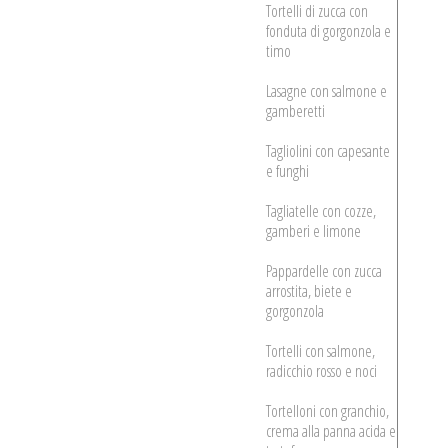
Tortelli di zucca con
fonduta di gorgonzola e
timo
Lasagne con salmone e
gamberetti
Tagliolini con capesante
e funghi
Tagliatelle con cozze,
gamberi e limone
Pappardelle con zucca
arrostita, biete e
gorgonzola
Tortelli con salmone,
radicchio rosso e noci
Tortelloni con granchio,
crema alla panna acida e