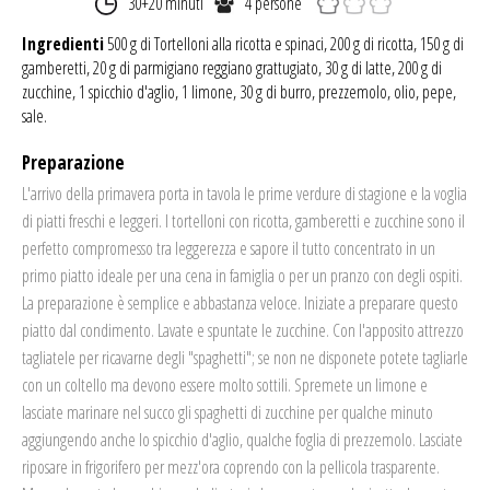
30+20 minuti
4 persone
Ingredienti
500 g di Tortelloni alla ricotta e spinaci, 200 g di ricotta, 150 g di
gamberetti, 20 g di parmigiano reggiano grattugiato, 30 g di latte, 200 g di
zucchine, 1 spicchio d'aglio, 1 limone, 30 g di burro, prezzemolo, olio, pepe,
sale.
Preparazione
L'arrivo della primavera porta in tavola le prime verdure di stagione e la voglia
di piatti freschi e leggeri. I tortelloni con ricotta, gamberetti e zucchine sono il
perfetto compromesso tra leggerezza e sapore il tutto concentrato in un
primo piatto ideale per una cena in famiglia o per un pranzo con degli ospiti.
La preparazione è semplice e abbastanza veloce.
Iniziate a preparare questo
piatto dal condimento.
Lavate e spuntate le zucchine. Con l'apposito attrezzo
tagliatele per ricavarne degli "spaghetti"; se non ne disponete potete tagliarle
con un coltello ma devono essere molto sottili. Spremete un limone e
lasciate marinare nel succo gli spaghetti di zucchine per qualche minuto
aggiungendo anche lo spicchio d'aglio, qualche foglia di prezzemolo. Lasciate
riposare in frigorifero per mezz'ora coprendo con la pellicola trasparente.