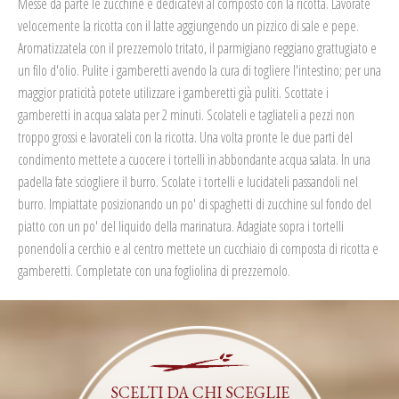
Messe da parte le zucchine e dedicatevi al composto con la ricotta.
Lavorate
velocemente la ricotta con il latte aggiungendo un pizzico di sale e pepe.
Aromatizzatela con il prezzemolo tritato, il parmigiano reggiano grattugiato e
un filo d'olio.
Pulite i gamberetti avendo la cura di togliere l'intestino; per una
maggior praticità potete utilizzare i gamberetti già puliti. Scottate i
gamberetti in acqua salata per 2 minuti. Scolateli e tagliateli a pezzi non
troppo grossi e lavorateli con la ricotta.
Una volta pronte le due parti del
condimento mettete a cuocere i tortelli in abbondante acqua salata. In una
padella fate sciogliere il burro. Scolate i tortelli e lucidateli passandoli nel
burro.
Impiattate posizionando un po' di spaghetti di zucchine sul fondo del
piatto con un po' del liquido della marinatura. Adagiate sopra i tortelli
ponendoli a cerchio e al centro mettete un cucchiaio di composta di ricotta e
gamberetti. Completate con una fogliolina di prezzemolo.
SCELTI DA CHI SCEGLIE