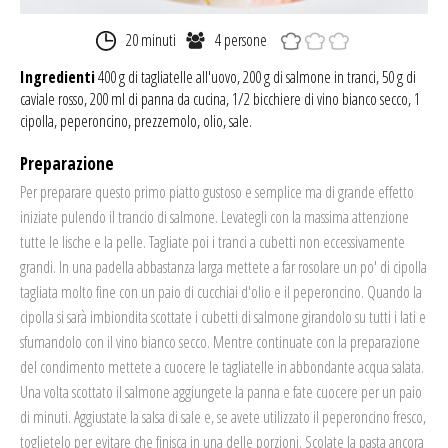
20 minuti
4 persone
Ingredienti
400 g di tagliatelle all'uovo, 200 g di salmone in tranci, 50 g di
caviale rosso, 200 ml di panna da cucina, 1/2 bicchiere di vino bianco secco, 1
cipolla, peperoncino, prezzemolo, olio, sale.
Preparazione
Per preparare questo primo piatto gustoso e semplice ma di grande effetto
iniziate pulendo il trancio di salmone. Levategli con la massima attenzione
tutte le lische e la pelle. Tagliate poi i tranci a cubetti non eccessivamente
grandi.
In una padella abbastanza larga mettete a far rosolare un po' di cipolla
tagliata molto fine con un paio di cucchiai d'olio e il peperoncino. Quando la
cipolla si sarà imbiondita scottate i cubetti di salmone girandolo su tutti i lati e
sfumandolo con il vino bianco secco.
Mentre continuate con la preparazione
del condimento mettete a cuocere le tagliatelle in abbondante acqua salata.
Una volta scottato il salmone aggiungete la panna e fate cuocere per un paio
di minuti. Aggiustate la salsa di sale e, se avete utilizzato il peperoncino fresco,
toglietelo per evitare che finisca in una delle porzioni.
Scolate la pasta ancora