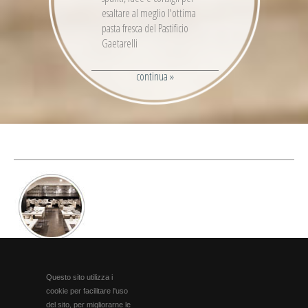
esaltare al meglio l'ottima
pasta fresca del Pastificio
Gaetarelli
continua »
HO.RE.CA
Questo sito utilizza i
cookie per facilitare l'uso
I prodotti Gaetarelli arricchiscono le tavole dei migliori ristoranti del
del sito, per migliorarne le